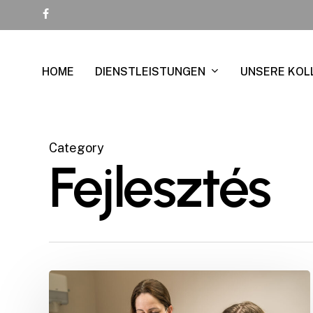
Skip
facebook
to
main
content
DIENSTLEISTUNGEN
HOME
UNSERE KOL
Category
Fejlesztés