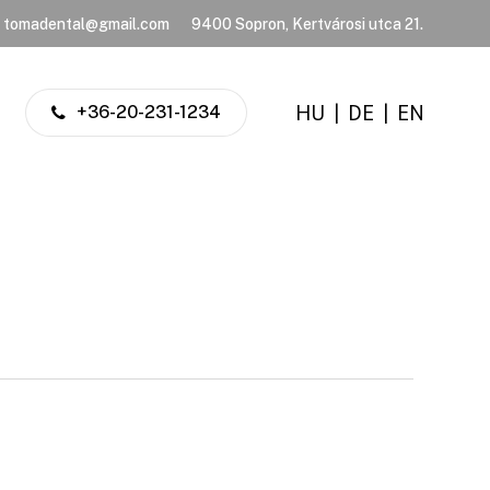
tomadental@gmail.com
9400 Sopron, Kertvárosi utca 21.
HU
|
DE
|
EN
+36-20-231-1234